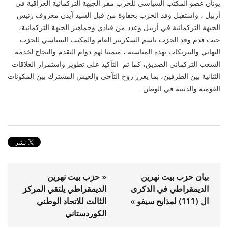
يونان عضو المكتب السياسي للحزب مقر الجبهة التركمانية العراقية في
أربيل ، واستقبل وفد الحزب بحفاوة من قبل السيد آيدن معروف رئيس
الجبهة التركمانية في أربيل وعدد من قيادي وجماهير الجبهة التركمانية،
حيث قدم وفد الحزب باسم السكرتير العام والمكتب السياسي للحزب
التهاني والتبريكات بهذه المناسبة ، متمنيا لهم دوام التقدم والنجاح لخدمة
الشعب التركماني الصديق، كما تم التأكيد على تطوير واستمرار العلاقات
الثنائية بين الطرفين، بما يعزز روح التآخي والعيش المشترك بين المكونات
القومية والدينية في الوطن .
بيان حزب بيت نهرين
« حزب بيت نهرين
الديمقراطي في الذكرى
الديمقراطي يلتقي المركز
ال (111) لمذابح سيفو »
الثالث للاتحاد الوطني
الكوردستاني