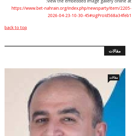
View the embedded image gallery online at:
https://www.bet-nahrain.org/index.php/newsparty/item/2205-
2026-04-23-10-30-45#sigProId568a34feb1
back to top
مقالات
مقالات