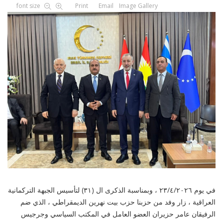
font size
Print
Email
Image Gallery
في يوم ٢٣/٤/٢٠٢٦ ، وبمناسبة الذكرى ال (٣١) لتأسيس الجبهة التركمانية
العراقية ، زار وفد من حزبنا حزب بيت نهرين الديمقراطي ، الذي ضم
الرفيقان عامر حزيران العضو العامل في المكتب السياسي وجرجيس