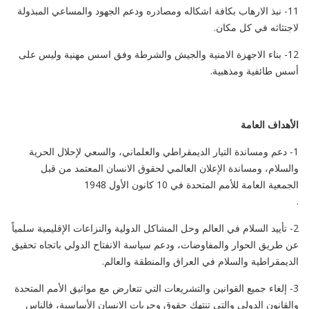
11- نبذ الارهاب بكافة اشكاله ومصادره ودعم الجهود والمساعي المبذولة
لاجتثاثه في كل مكان.
12- بناء الاجهزة الامنية والجيش والشرطة وفق اسس مهنية وليس على
أسس طائفية ومذهبية.
الأهداف العامة
1- دعم ومساندة التيار الديمقراطي والعلماني، والسعي لإحلال الحرية
والسلام، ومساندة الإعلان العالمي لحقوق الانسان المعتمد من قبل
الجمعية العامة للأمم المتحدة في 10 كانون الأول 1948
.
2- تأييد السلام في العالم وحل المشاكل الدولية والنزاعات الإقليمية سلمياً
عن طريق الحوار والمفاوضات، ودعم سياسة الانفتاح الدولي باتجاه تحقيق
الديمقراطية والسلام في العراق والمنطقة والعالم.
3- إلغاء جميع القوانين والتشريعات التي تتعارض مع مواثيق الأمم المتحدة
والقانون الدولي والتي تنتهك حقوق وحريات الانسان الأساسية، فالناس