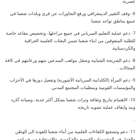
عصرية.
6- وقف التغيير الديمغرافي ورفع التجاوزات عن قرى وبلدات شعبنا في
جميع مناطق تواجد شعبنا.
7- دعم عملية التعليم السرياني في جميع مراحلها، وتخصيص مقاعد خاصة
للطلبة المتفوقين من ابناء شعبنا ضمن البعثات العلمية العراقية
والكردستانية.
8- دعم الشريحة الشبابية وصقل مواهب المبدعين منهم ورعايتهم في كافة
المجالات .
9- دعم المرأة (الكلدانية السريانية الآشورية) وتفعيل دورها في الأحزاب
والمؤسسات القومية ومنظمات المجتمع المدني.
10- الاهتمام بتاريخ وثقافة وتراث شعبنا بشكل أكثر جدية، وصيانة آثاره
ونبذ وايقاف عملية تشويه تاريخه.
.
11- دعم وتشجيع الكفاءات العلمية من أبناء شعبنا للعودة الى الوطن
والعمل في المؤسسات القومية والحكومية، والاستفادة من خبراتهم