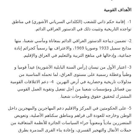
الأهداف القومية
1- إقامة حكم ذاتي للشعب (الكلداني السرياني الآشوري) في مناطق
تواجده التاريخية وتثبيت ذلك في الدستور العراقي الدائم.
2- تضمين ديباجة الدستور العراقي الدائم بمعاناة ومآسي شعبنا، منها
مذابح سميل 1933 وصوريا 1969، والاعتراف بها رسمياً كجرائم إبادة
جماعية، وإدخالها في مناهج التربية والتعليم في العراق والإقليم.
3- اعتبار الأول من نيسان (رأس السنة البابلية الآشورية) عيداً قوميا و
وطنياً وعطلة رسمية على مستوى العراق، لما تحمله المناسبة من
مدلولات تاريخية وحضارية في أرض النهرين. 4- دعم الائتلافات القومية
بين فصائل ومؤسسات شعبنا من أجل تفعيل وتقوية العمل القومي
المشترك لتحقيق حقوق وطموحات شعبنا.
5- على الحكومتين في المركز والاقليم دعم المهاجرين والمهجرين داخل
الوطن وخارجه للعودة الى قراهم ومناطق سكناهم الأصلية، وتعويض
المتضررين مادياً ومعنوياً جراء السياسات الجائرة للأنظمة المتعاقبة من
حملات الأنفال والتهجير القسري، وإعادة بناء القرى المدمرة بطرق