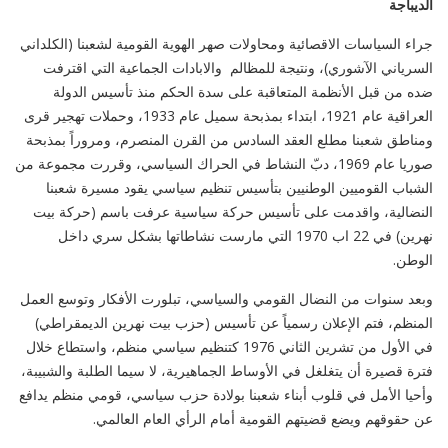
الديباجة
جراء السياسات الاقصائية ومحاولات صهر الهوية القومية لشعبنا (الكلداني
السرياني الآشوري)، ونتيجة للمظالم والابادات الجماعية التي اقترفت
ضده من قبل الأنظمة المتعاقبة على سدة الحكم منذ تأسيس الدولة
العراقية عام 1921، ابتداء بمذبحة سميل عام 1933، وحملات تهجير قرى
ومناطق شعبنا مطلع العقد السادس من القرن المنصرم، ومروراً بمذبحة
صوريا عام 1969، دبّ النشاط في الحراك السياسي، وقررت مجموعة من
الشباب القوميين الوطنيين بتأسيس تنظيم سياسي يقود مسيرة شعبنا
النضالية، واقدمت على تأسيس حركة سياسية عرفت باسم (حركة بيت
نهرين) في 22 اب 1970 التي مارست نشاطاتها بشكل سري داخل
الوطن.
وبعد سنوات من النضال القومي والسياسي، تبلورت الأفكار وتوسع العمل
المنظم، فتم الإعلان رسمياً عن تأسيس (حزب بيت نهرين الديمقراطي)
في الأول من تشرين الثاني 1976 كتنظيم سياسي منظم، واستطاع خلال
فترة قصيرة أن يتغلغل في الأوساط الجماهيرية، لا سيما الطلبة والشبيبة،
وأحيا الأمل في قلوب أبناء شعبنا بولادة حزب سياسي، قومي منظم يدافع
عن حقوقهم ويضع قضيتهم القومية أمام الرأي العام العالمي.