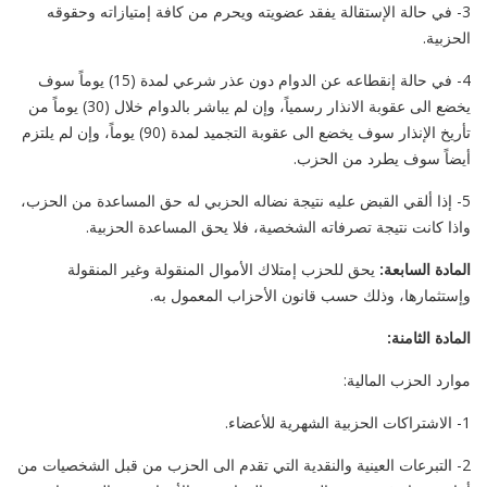
3- في حالة الإستقالة يفقد عضويته ويحرم من كافة إمتيازاته وحقوقه
الحزبية.
4- في حالة إنقطاعه عن الدوام دون عذر شرعي لمدة (15) يوماً سوف
يخضع الى عقوبة الانذار رسمياً، وإن لم يباشر بالدوام خلال (30) يوماً من
تأريخ الإنذار سوف يخضع الى عقوبة التجميد لمدة (90) يوماً، وإن لم يلتزم
أيضاً سوف يطرد من الحزب.
5- إذا ألقي القبض عليه نتيجة نضاله الحزبي له حق المساعدة من الحزب،
واذا كانت نتيجة تصرفاته الشخصية، فلا يحق المساعدة الحزبية.
المادة السابعة:
يحق للحزب إمتلاك الأموال المنقولة وغير المنقولة
وإستثمارها، وذلك حسب قانون الأحزاب المعمول به.
المادة الثامنة:
موارد الحزب المالية:
1- الاشتراكات الحزبية الشهرية للأعضاء.
2- التبرعات العينية والنقدية التي تقدم الى الحزب من قبل الشخصيات من