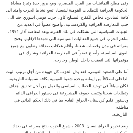
وفي مطلع الثمانينيات من القرن المنصرم، ومع بروز حدة وتيرة معاداة
الحكومة العراقية للتطلعات القومية لشعبنا، اتسع نشاط الحزب وامتد الى
كافة الميادين، فخاض الكفاح المسلح كاول حزب قومي اشوري جنبا الى
جنب المعارضة العراقية والكردستانية، وأصبح عضواً في العديد من
الجبهات السياسية التي تشكلت في تلك الفترة. وبعد انتفاضة آذار 1991،
ساهم الحزب في جميع الفعاليات السياسية التي شهدها الإقليم، وفتح
مقراته في مدن وقصبات شعبنا، وأقام علاقات صداقة وتعاون مع جميع
القوى السياسية، وأصبح عضواً في المعارضة العراقية وشارك في
مؤتمراتها التي انعقدت داخل الوطن وخارجه.
أما على الصعيد القومي، فقد بذل الحزب كل جهوده من أجل ترتيب البيت
الداخلي انطلاقاً من ايمانه بوحدة شعبنا القومية بكافة تسمياته التاريخية،
فكان سباقاً في توحيد الخطاب السياسي والعمل من أجل تحقيق أهداف
وتطلعات شعبنا وتثبيت حقوقه المشروعة في دستور العراقي الدائم
ودستور اقليم كردستان- العراق القادم بما في ذلك الحكم الذاتي في
مناطقه
التاريخية
وبعد تحرير العراق نيسان 2003 ، شرع الحزب بفتح مقراته في بغداد
وكركوك وسهل نينوى، وشارك في جميع العمليات الانتخابية التي جرت