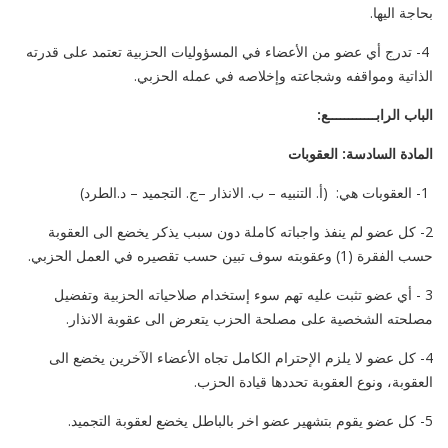
بحاجة اليها.
4- تدرج أي عضو من الأعضاء في المسؤوليات الحزبية تعتمد على قدرته
الذاتية ومواقفه وشجاعته وإخلاصه في عمله الحزبي.
الباب الرابــــــــــــع:
المادة السادسة: العقوبات
1- العقوبات هي: (أ. التنبيه – ب. الانذار –ج. التجميد – د.الطرد)
2- كل عضو لم ينفذ واجباته كاملة دون سبب يذكر يخضع الى العقوبة
حسب الفقرة (1) وعقوبته سوف تبين حسب تقصيره في العمل الحزبي.
3 - أي عضو تثبت عليه تهم سوء إستخدام صلاحياته الحزبية وتفضيل
مصلحته الشخصية على مصلحة الحزب يتعرض الى عقوبة الانذار.
4- كل عضو لا يلزم الإحترام الكامل تجاه الأعضاء الآخرين يخضع الى
العقوبة، ونوع العقوبة تحددها قيادة الحزب.
5- كل عضو يقوم بتشهير عضو اخر بالباطل يخضع لعقوبة التجميد.