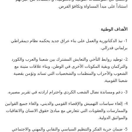
استناداً على مبدأ المساواة وتكافؤ الفرص.
الأهداف الوطنية
1- نبذ الدكتاتورية والعمل على بناء عراق جديد يحكمه نظام ديمقراطي
برلماني فدرالي.
2- توطيد روابط التآخي والتعايش المشترك بين شعبنا والعرب والكورد
والتركمان وبقية المكونات الأخرى في الوطن، وبناء علاقات متينة مع
الشعوب والأحزاب والمنظمات والشخصيات التي تساند وتؤمن بقضية
شعبنا القومية.
3- دعم ومساندة نضال الشعب الكردي واحترام ارادته في تقرير مصيره.
4- إلغاء سياسات التهميش والإقصاء القومي والديني، والغاء جميع القوانين
والممارسات والعقوبات التي تتعارض مع مبادئ حقوق الانسان والاتفاقيات
والمواثيق الدولية.
5- ضمان حرية الفكر والتنظيم السياسي والنقابي والمهني والاجتماعي