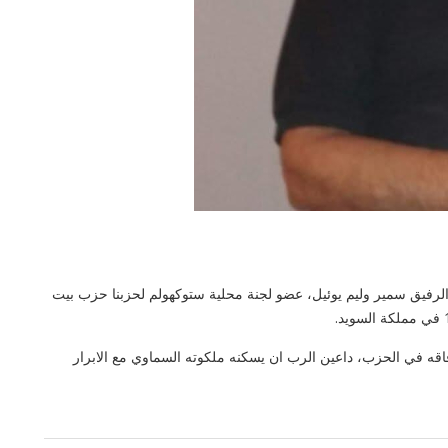
رفيق سمير وليم يوئيل، عضو لجنة محلية ستوكهولم لحزبنا حزب بيت
رفاقه في الحزب، داعين الرب ان يسكنه ملكوته السماوي مع الابرار