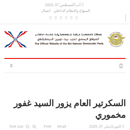
آب/أغسطس 07, 2026
المنهاج والنظام الداخلي
اتصال
السكرتير العام يزور السيد غفور
مخموري
كانون2/يناير 31, 2026
Email
Print
font size