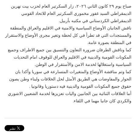
صباح يوم ٢٩ كانون الثاني ٢٠٢٦، زار السكرتير العام لحزب بيت نهرين
الديمقراطي السيد غفور مخموري السكرتير العام للاتحاد القومي
الديمقراطي الكردستاني في مكتبه بأربيل.
ناقش الجانبان الأوضاع السياسية والامنية في الاقليم والعراق والمنطقة
والمستجدات التي قد تطرأ في كل لحظة وتغير مجرى الأوضاع والاستقرار
في المنطقة بصورة عامة.
كما وناقش الطرفان ضرورة التعاون والتنسيق بين جميع الاطراف وجميع
المكونات القومية والدينية في الاقليم والعراق للوقوف امام التحديات
السياسية واستغلالها لخدمة الامن والأستقرار في الوطن.
كما وتم مناقشة الأوضاع والمتغيرات المتسارعة في سوريا وأكدا بان
الحوار والمفاوضات هي الطريق الأمثل لحل الخلافات ولبناء وطن يصون
حقوق جميع المكونات القومية والدينية فيه دستوريا وقانونيا .
أما العلاقات الثنائية بين الجانبين واليات تعزيزها لخدمة الشعبين الاشوري
والكردي كان جانبا مهما في اللقاء.